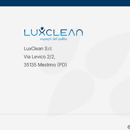
LuxClean S.r.l.
Via Levico 2/2,
35135 Mestrino (PD)
©